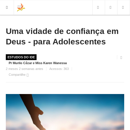
INÍCIO
Uma vidade de confiança em
Deus - para Adolescentes
IGREJA
QUEM SOMOS
ESTUDOS DO IDE
DIRETORIA
Pr Murilo Cézar e Miss Karen Wanessa
2 meses 2 semanas antes
Acessos:
363
CREMOS...
Compartilhe
NOSSAS IGREJAS
FOTOS
VÍDEOS
GRAVADOS
CULTO AO VIVO