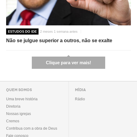
ESTUDOS DO IDE
2 meses 1 semana antes
Não se julgue superior a outros, não se exalte
Clique para ver mais!
QUEM SOMOS
MÍDIA
Uma breve história
Rádio
Diretoria
Nossas igrejas
Cremos
Contribua com a obra de Deus
Fale conosco