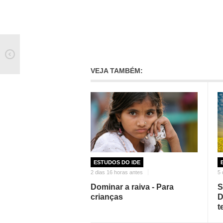
VEJA TAMBÉM:
ESTUDOS DO IDE
2 dias 16 horas antes
5 
Dominar a raiva - Para
S
crianças
D
t