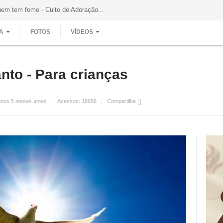
uem tem fome - Culto de Adoração...
A
FOTOS
VÍDEOS
nto - Para crianças
anos 5 meses antes
Acessos:
18656
Compartilhe