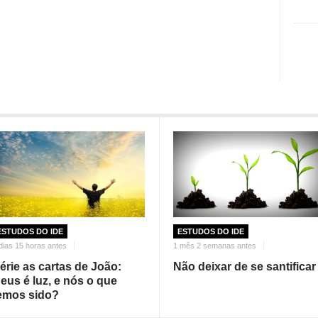
ESTUDOS DO IDE
ESTUDOS DO IDE
dias 15 horas antes
1 mês 2 semanas antes
érie as cartas de João:
Não deixar de se santificar
eus é luz, e nós o que
emos sido?