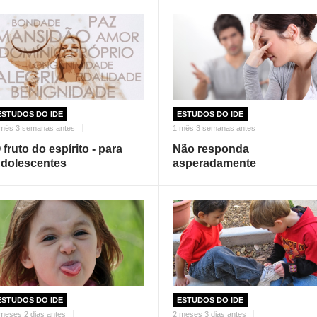
ESTUDOS DO IDE
ESTUDOS DO IDE
 mês 3 semanas antes
1 mês 3 semanas antes
 fruto do espírito - para
Não responda
dolescentes
asperadamente
ESTUDOS DO IDE
ESTUDOS DO IDE
meses 2 dias antes
2 meses 3 dias antes