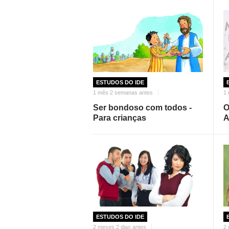
ESTUDOS DO IDE
1 mês 2 semanas antes
1
Ser bondoso com todos -
O
Para crianças
A
ESTUDOS DO IDE
2 meses 2 dias antes
2 