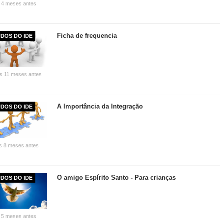
 4 meses antes
Ficha de frequencia
DOS DO IDE
s 11 meses antes
A Importância da Integração
DOS DO IDE
s 8 meses antes
O amigo Espírito Santo - Para crianças
DOS DO IDE
 5 meses antes