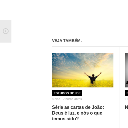
VEJA TAMBÉM:
ESTUDOS DO IDE
4 dias 12 horas antes
1
Série as cartas de João:
N
Deus é luz, e nós o que
temos sido?