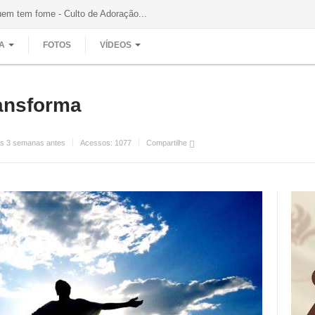
uem tem fome - Culto de Adoração...
A
FOTOS
VÍDEOS
ansforma
s 3 semanas antes
Acessos:
1077
Compartilhe