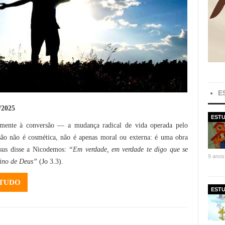
E
2025
ESTU
lmente à conversão — a mudança radical de vida operada pelo
ão não é cosmética, não é apenas moral ou externa: é uma obra
sus disse a Nicodemos:
“Em verdade, em verdade te digo que se
9 anos
eino de Deus”
(Jo 3.3).
STUDO
ESTU