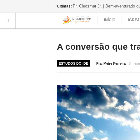
Pr. Cleosmar Jr. | Bem-aventurado q
Últimas:
INÍCIO
IGREJ
A conversão que tr
ESTUDOS DO IDE
Pra. Meire Ferreira
8 mese