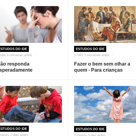
ESTUDOS DO IDE
ESTUDOS DO IDE
 mês 3 semanas antes
1 mês 3 semanas antes
ão responda
Fazer o bem sem olhar a
speradamente
quem - Para crianças
ESTUDOS DO IDE
ESTUDOS DO IDE
meses 2 dias antes
2 meses 3 dias antes