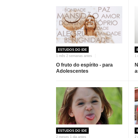
ESTUDOS DO IDE
1 mês 2 semanas antes
1
O fruto do espírito - para
N
Adolescentes
a
ESTUDOS DO IDE
2 meses 1 dia antes
2 