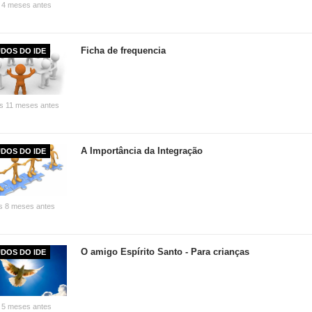
 4 meses antes
Ficha de frequencia
DOS DO IDE
s 11 meses antes
A Importância da Integração
DOS DO IDE
s 8 meses antes
O amigo Espírito Santo - Para crianças
DOS DO IDE
 5 meses antes